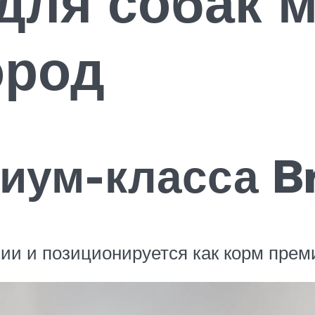
для собак м
ород
иум-класса Br
и и позиционируется как корм прем