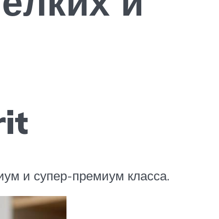
елких и
it
иум и супер-премиум класса.