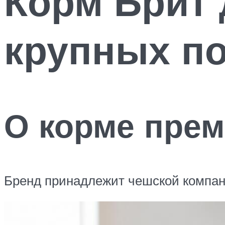
Корм Брит 
крупных п
О корме прем
Бренд принадлежит чешской компани