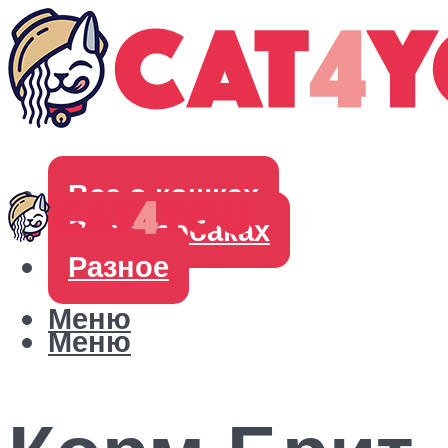
Все о кошках
Все о собаках
Разное
Меню
Меню