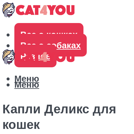
Все о кошках
Все о собаках
Разное
Меню
Меню
Капли Деликс для
кошек