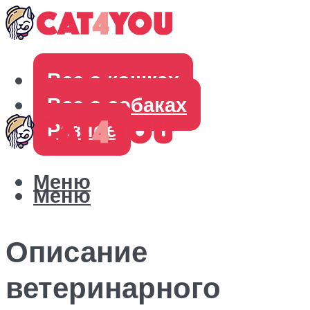
Все о кошках
Все о собаках
Разное
Меню
Меню
Описание
ветеринарного