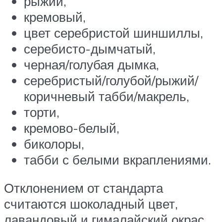
рыжий,
кремовый,
цвет серебристой шиншиллы,
серебисто-дымчатый,
черная/голубая дымка,
серебристый/голубой/рыжий/
коричневый табби/макрель,
торти,
кремово-белый,
биколоры,
табби с белыми вкраплениями.
Отклонением от стандарта
считаются шоколадный цвет,
лавандовый и гималайский окрас