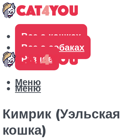
Все о кошках
Все о собаках
Разное
Меню
Меню
Кимрик (Уэльская
кошка)