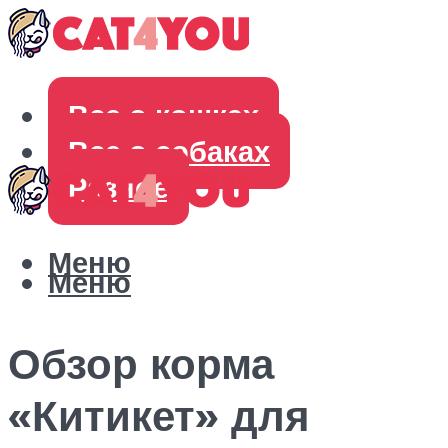
Все о кошках
Все о собаках
Разное
Меню
Меню
Обзор корма
«Китикет» для