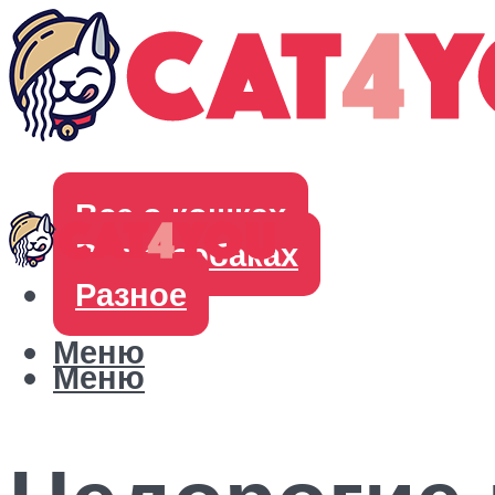
Все о кошках
Все о собаках
Разное
Меню
Меню