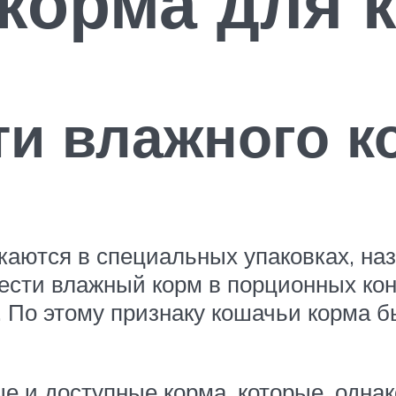
корма для 
и влажного к
скаются в специальных упаковках, на
рести влажный корм в порционных кон
у. По этому признаку кошачьи корма 
е и доступные корма, которые, одна