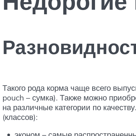
Недорогие 
Разновидност
Такого рода корма чаще всего выпу
pouch – сумка). Также можно приоб
на различные категории по качеств
(классов):
эконом – самые распространенны