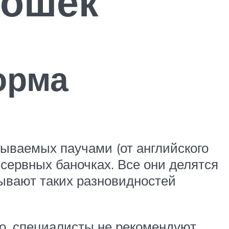
кошек
орма
зываемых паучами (от английского
сервных баночках. Все они делятся
бывают таких разновидностей
ко, специалисты не рекомендуют