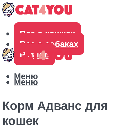
Все о кошках
Все о собаках
Разное
Меню
Меню
Корм Адванс для
кошек