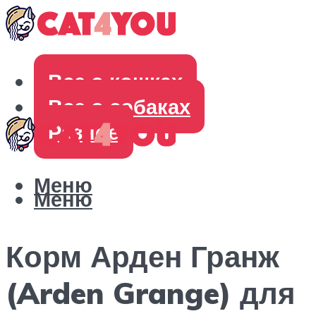
Все о кошках
Все о собаках
Разное
Меню
Меню
Корм Арден Гранж
(Arden Grange) для