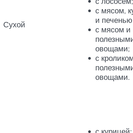
с лососем;
с мясом, 
и печенью
Сухой
с мясом и
полезным
овощами;
с кролико
полезным
овощами.
с курицей;