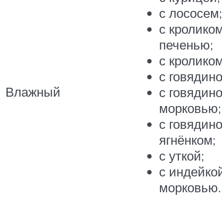
с лососем;
с кролико
печенью;
с кроликом
с говядино
Влажный
с говядино
морковью;
с говядино
ягнёнком;
с уткой;
с индейко
морковью.