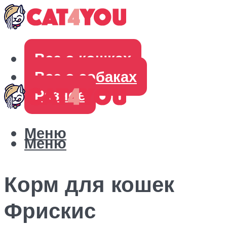
Все о кошках
Все о собаках
Разное
Меню
Меню
Корм для кошек
Фрискис