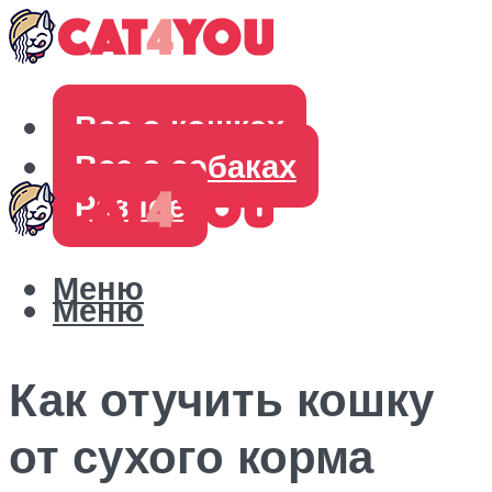
Все о кошках
Все о собаках
Разное
Меню
Меню
Как отучить кошку
от сухого корма