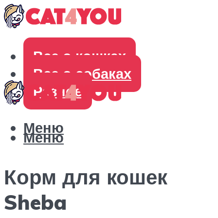
Все о кошках
Все о собаках
Разное
Меню
Меню
Корм для кошек
Sheba