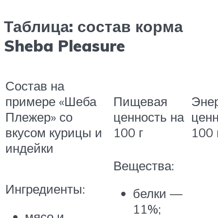
Таблица: состав корма
Sheba Pleasure
Состав на
примере «Шеба
Пищевая
Энер
Плежер» со
ценность на
ценн
вкусом курицы и
100 г
100 
индейки
Вещества:
Ингредиенты:
белки —
11%;
мясо и