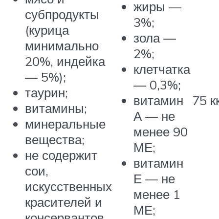
жиры —
субпродукты
3%;
(курица
зола —
минимально
2%;
20%, индейка
клетчатка
— 5%);
— 0,3%;
таурин;
75 к
витамин
витамины;
А — не
минеральные
менее 90
вещества;
МЕ;
не содержит
витамин
сои,
Е — не
искусственных
менее 1
красителей и
МЕ;
консервантов.