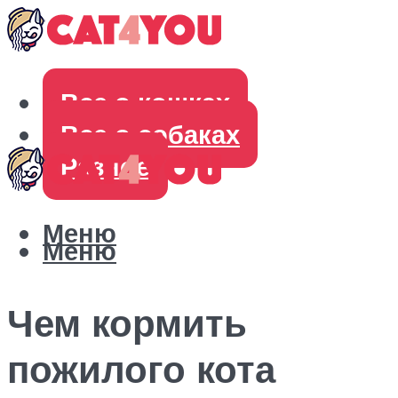
Все о кошках
Все о собаках
Разное
Меню
Меню
Чем кормить
пожилого кота