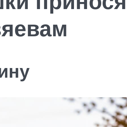
шки принося
зяевам
ину