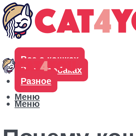
Все о кошках
Все о собаках
Разное
Меню
Меню