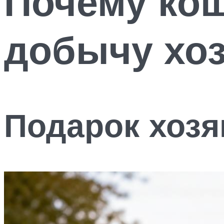
Почему ко
добычу хо
Подарок хозя