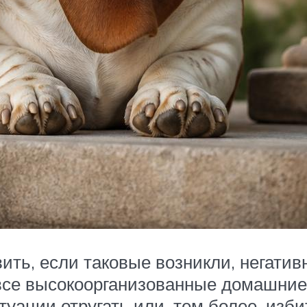
ить, если таковые возникли, негатив
 все высокоорганизованные домашние
туации отругать или, тем более, изби