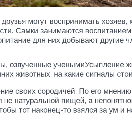
друзья могут воспринимать хозяев, к
сти. Самки занимаются воспитанием 
ропитание для них добывают другие ч
ины, озвученные ученымиУсыпление 
их животных: на какие сигналы сто
ние своих сородичей. По его мнению,
ся не натуральной пищей, а непонятн
обы тот наконец-то взялся за ум и н