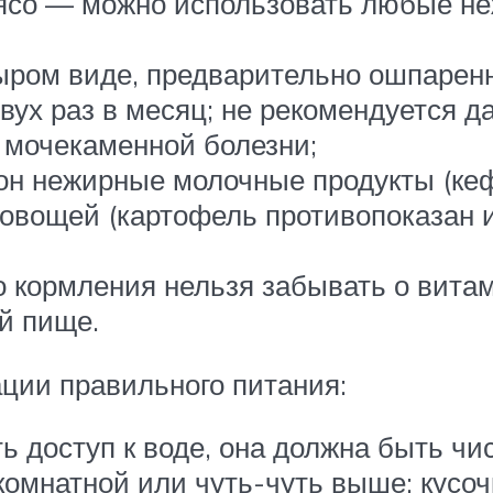
ясо — можно использовать любые не
ыром виде, предварительно ошпаренн
ух раз в месяц; не рекомендуется да
 мочекаменной болезни;
н нежирные молочные продукты (кефи
овощей (картофель противопоказан 
о кормления нельзя забывать о вита
й пище.
ации правильного питания:
ь доступ к воде, она должна быть ч
комнатной или чуть-чуть выше; кусо