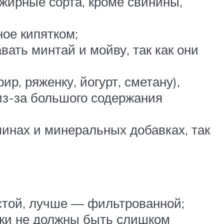
жирные сорта, кроме свинины,
ое кипятком;
вать минтай и мойву, так как они
р, ряженку, йогурт, сметану),
из-за большого содержания
минах и минеральных добавках, так
истой, лучше — фильтрованной;
чки не должны быть слишком