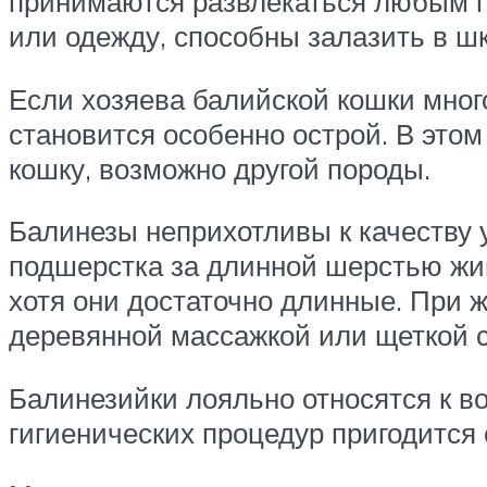
принимаются развлекаться любым п
или одежду, способны залазить в ш
Если хозяева балийской кошки мног
становится особенно острой. В этом
кошку, возможно другой породы.
Балинезы неприхотливы к качеству у
подшерстка за длинной шерстью жив
хотя они достаточно длинные. При
деревянной массажкой или щеткой с
Балинезийки лояльно относятся к в
гигиенических процедур пригодитс