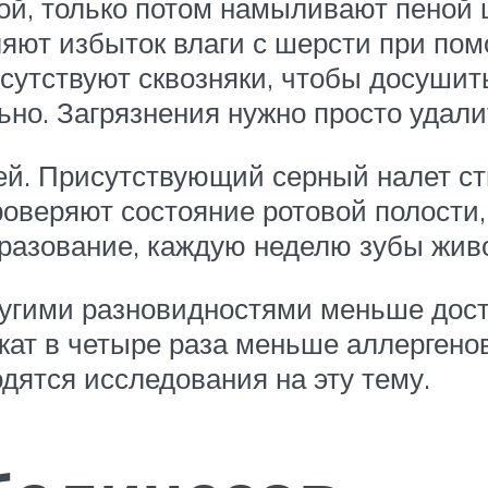
, только потом намыливают пеной ш
яют избыток влаги с шерсти при пом
сутствуют сквозняки, чтобы досушить
но. Загрязнения нужно просто удали
й. Присутствующий серный налет ст
роверяют состояние ротовой полости
бразование, каждую неделю зубы живо
ругими разновидностями меньше дос
жат в четыре раза меньше аллергено
дятся исследования на эту тему.