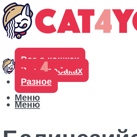
Все о кошках
Все о собаках
Разное
Меню
Меню