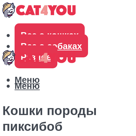
Все о кошках
Все о собаках
Разное
Меню
Меню
Кошки породы
пиксибоб