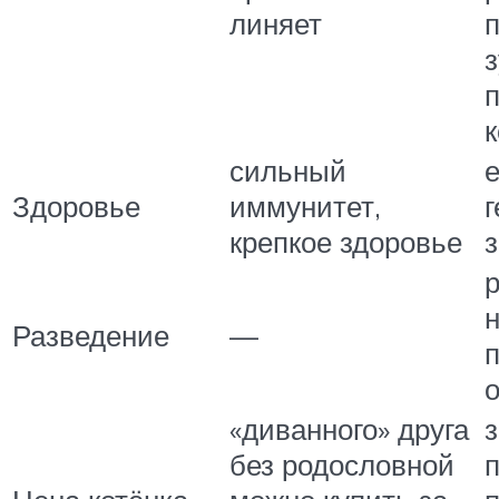
линяет
з
к
сильный
е
Здоровье
иммунитет,
г
крепкое здоровье
Разведение
—
«диванного» друга
з
без родословной