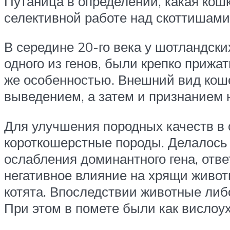
Путаница в определении, какая кошка
селективной работе над скоттишам
В середине 20-го века у шотландск
одного из генов, были крепко прижат
же особенностью. Внешний вид кош
выведением, а затем и признанием 
Для улучшения породных качеств в
короткошерстные породы. Делалось 
ослабления доминантного гена, отве
негативное влияние на хрящи живот
котята. Впоследствии животные либ
При этом в помете были как вислоух