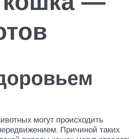
 кошка —
отов
доровьем
животных могут происходить
 передвижением. Причиной таких