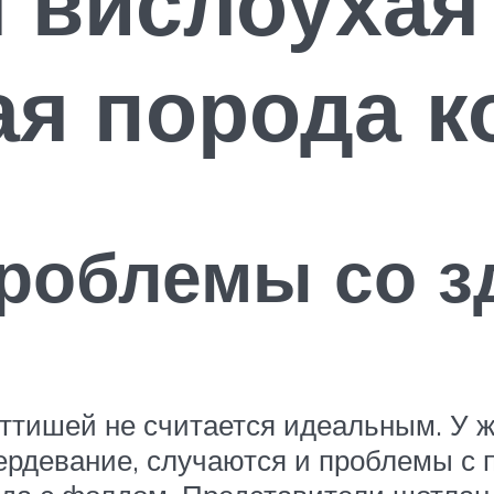
 вислоухая
я порода к
роблемы со з
оттишей не считается идеальным. У 
ердевание, случаются и проблемы с