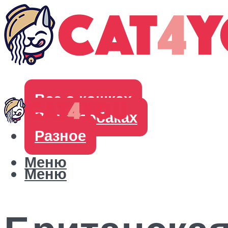
Все о кошках
Все о собаках
Разное
Меню
Меню