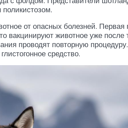
да с фолдом. Представители шотланд
 поликистозом.
вотное от опасных болезней. Первая 
то вакцинируют животное уже после т
вания проводят повторную процедуру.
глистогонное средство.