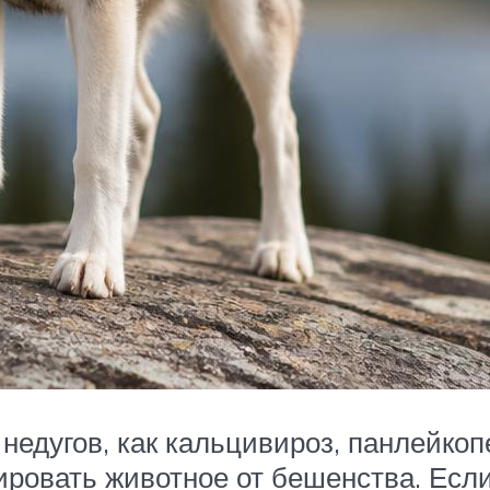
недугов, как кальцивироз, панлейкоп
ировать животное от бешенства. Есл