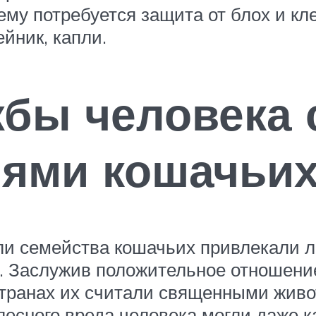
 ему потребуется защита от блох и к
йник, капли.
бы человека 
лями кошачьи
ли семейства кошачьих привлекали 
 Заслужив положительное отношение 
странах их считали священными живо
есного вреда человека могли даже к