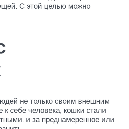
лещей. С этой целью можно
с
х
людей не только своим внешним
к себе человека, кошки стали
тными, и за преднамеренное или
азнить.