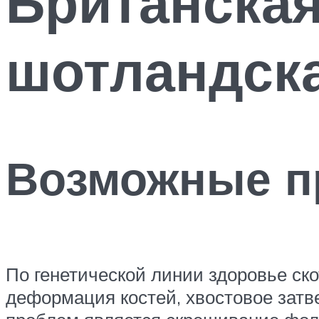
Британская
шотландска
Возможные п
По генетической линии здоровье ск
деформация костей, хвостовое затв