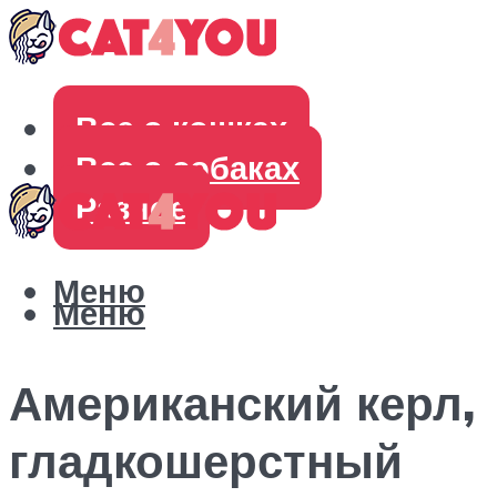
Все о кошках
Все о собаках
Разное
Меню
Меню
Американский керл,
гладкошерстный