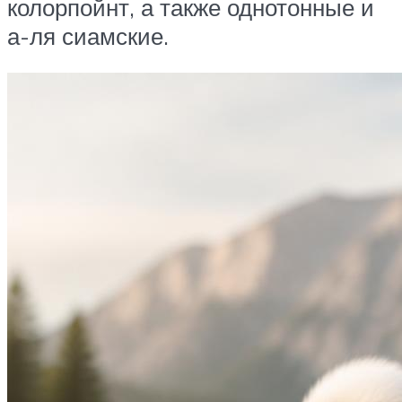
колорпойнт, а также однотонные и
а-ля сиамские.