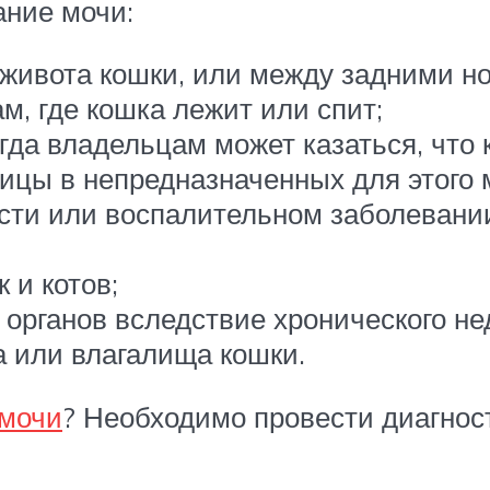
ание мочи:
живота кошки, или между задними но
м, где кошка лежит или спит;
да владельцам может казаться, что к
жицы в непредназначенных для этого 
сти или воспалительном заболевании
 и котов;
 органов вследствие хронического н
а или влагалища кошки.
 мочи
? Необходимо провести диагнос