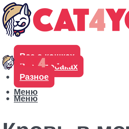
Все о кошках
Все о собаках
Разное
Меню
Меню