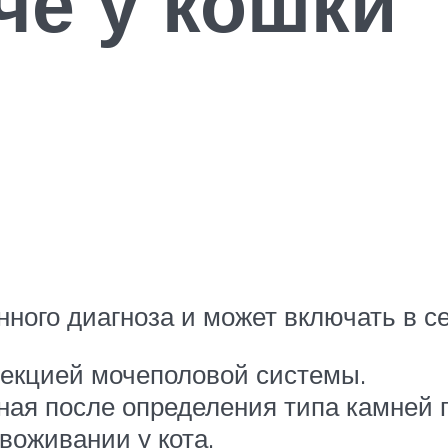
че у кошки
нного диагноза и может включать в се
фекцией мочеполовой системы.
ная после определения типа камней 
воживании у кота.