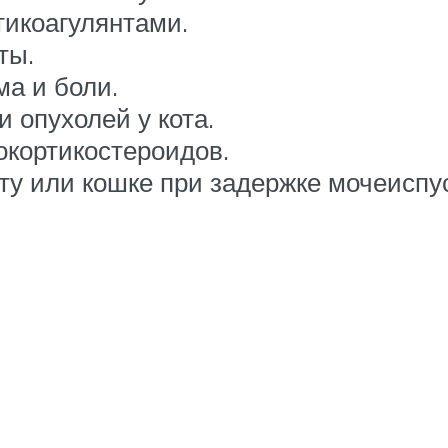
тикоагулянтами.
ты.
ма и боли.
 опухолей у кота.
окортикостероидов.
оту или кошке при задержке мочеиспу