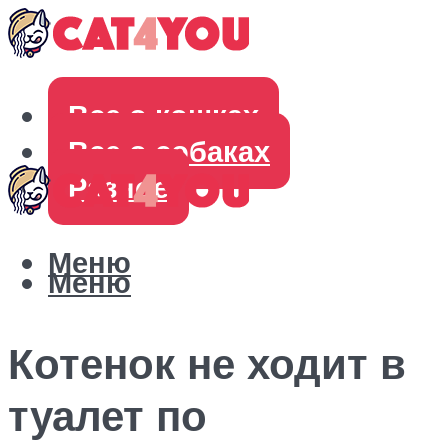
Все о кошках
Все о собаках
Разное
Меню
Меню
Котенок не ходит в
туалет по