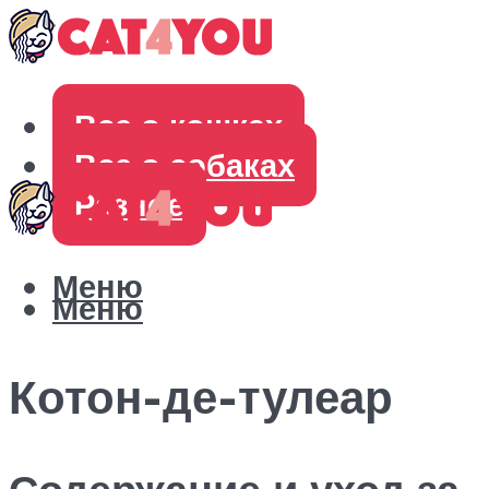
Все о кошках
Все о собаках
Разное
Меню
Меню
Котон-де-тулеар