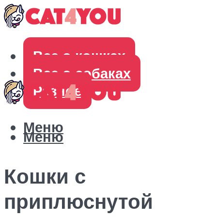
Все о кошках
Все о собаках
Разное
Меню
Меню
Кошки с
приплюснутой