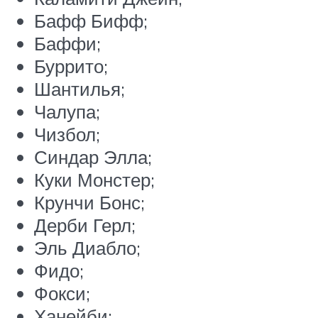
Бафф Бифф;
Баффи;
Буррито;
Шантилья;
Чалупа;
Чизбол;
Синдар Элла;
Куки Монстер;
Крунчи Бонс;
Дерби Герл;
Эль Диабло;
Фидо;
Фокси;
Ханейби;