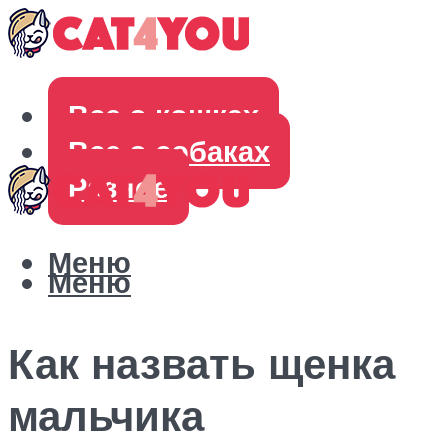
Все о кошках
Все о собаках
Разное
Меню
Меню
Как назвать щенка
мальчика