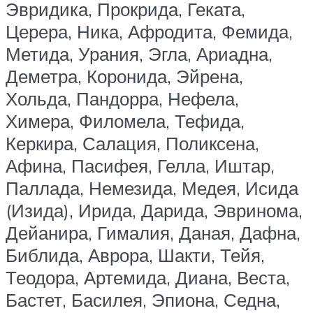
Эвридика, Прокрида, Геката,
Церера, Ника, Афродита, Фемида,
Метида, Урания, Эгла, Ариадна,
Деметра, Коронида, Эйрена,
Хольда, Пандорра, Нефела,
Химера, Филомела, Тефида,
Керкира, Салация, Поликсена,
Афина, Пасифея, Гелла, Иштар,
Паллада, Немезида, Медея, Исида
(Изида), Ирида, Дарида, Эвринома,
Дейанира, Гималия, Даная, Дафна,
Библида, Аврора, Шакти, Тейя,
Теодора, Артемида, Диана, Веста,
Бастет, Басилея, Эпиона, Седна,