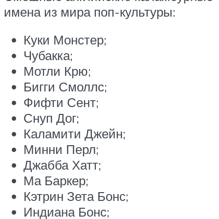
имена из мира поп-культуры:
Куки Монстер;
Чубакка;
Мотли Крю;
Бигги Смоллс;
Фифти Сент;
Снуп Дог;
Каламити Джейн;
Минни Перл;
Джабба Хатт;
Ма Баркер;
Кэтрин Зета Бонс;
Индиана Бонс;