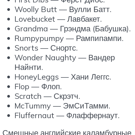
Woolly Butt — Вулли Батт.
Lovebucket — Лавбакет.
Grandma — Грэндма (Бабушка).
Rumpypumpy — Рампипампи.
Snorts — Снортс.
Wonder Naughty — Вандер
Найнти.
HoneyLeggs — Хани Леггс.
Flop — Флоп.
Scratch — Скрэтч.
McTummy — ЭмСиТамми.
Fluffernaut — Флаффернаут.
Смешные английские каламбурные