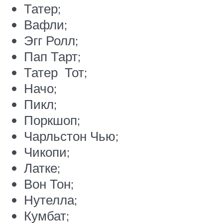
Татер;
Вафли;
Эгг Ролл;
Пап Тарт;
Татер Тот;
Начо;
Пикл;
Поркшоп;
Чарльстон Чью;
Чикопи;
Латке;
Вон Тон;
Нутелла;
Кумбат;