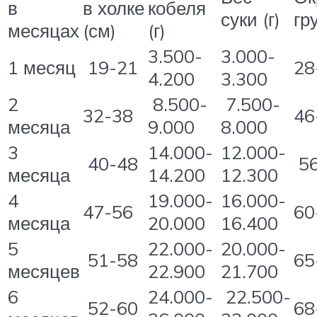
в
в холке
кобеля
суки (г)
гр
месяцах
(см)
(г)
3.500-
3.000-
1 месяц
19-21
28
4.200
3.300
2
8.500-
7.500-
32-38
46
месяца
9.000
8.000
3
14.000-
12.000-
40-48
56
месяца
14.200
12.300
4
19.000-
16.000-
47-56
60
месяца
20.000
16.400
5
22.000-
20.000-
51-58
65
месяцев
22.900
21.700
6
24.000-
22.500-
52-60
68