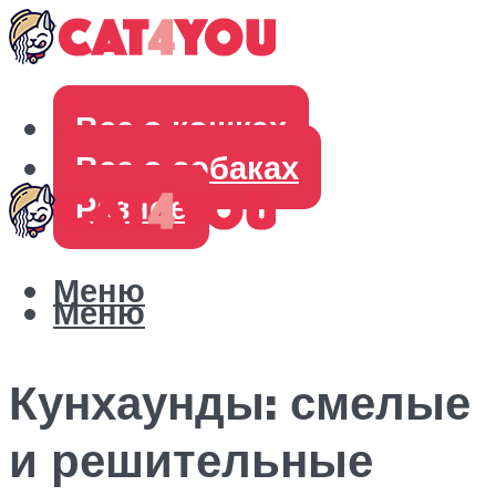
Все о кошках
Все о собаках
Разное
Меню
Меню
Кунхаунды: смелые
и решительные