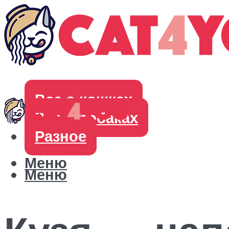
Все о кошках
Все о собаках
Разное
Меню
Меню