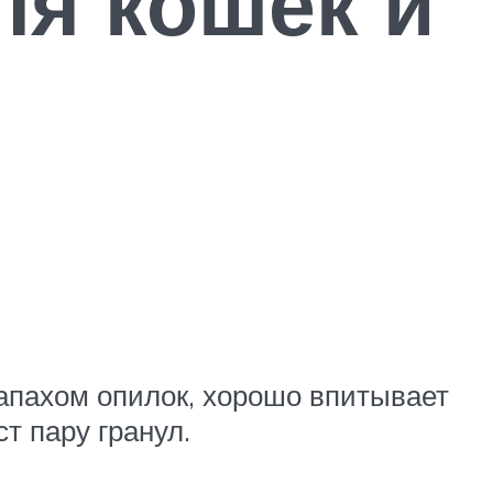
ля кошек и
апахом опилок, хорошо впитывает
ст пару гранул.