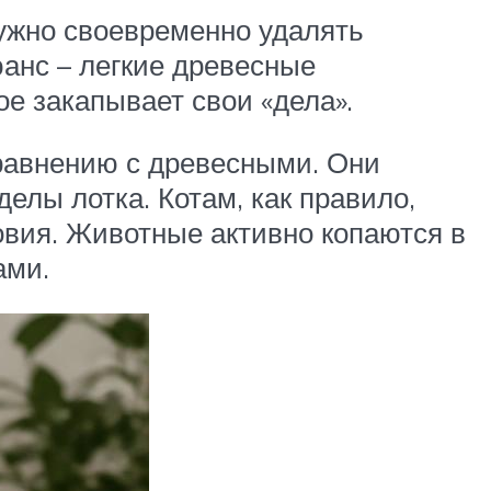
нужно своевременно удалять
юанс – легкие древесные
ое закапывает свои «дела».
равнению с древесными. Они
елы лотка. Котам, как правило,
овия. Животные активно копаются в
ами.