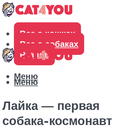
Все о кошках
Все о собаках
Разное
Меню
Меню
Лайка — первая
собака-космонавт