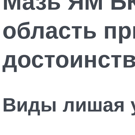
Мазь ЯМ БК
область пр
достоинств
Виды лишая 