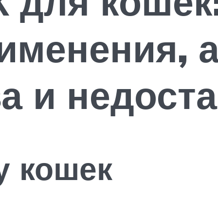
 для кошек:
именения, а
а и недоста
у кошек