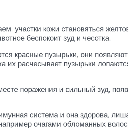
м, участки кожи становяться желтов
вотное беспокоит зуд и чесотка.
тся красные пузырьки, они появляютс
шка их расчесывает пузырьки лопаются
есте поражения и сильный зуд, появ
 имунная система и она здорова, лиш
 например очагами обломанных волос