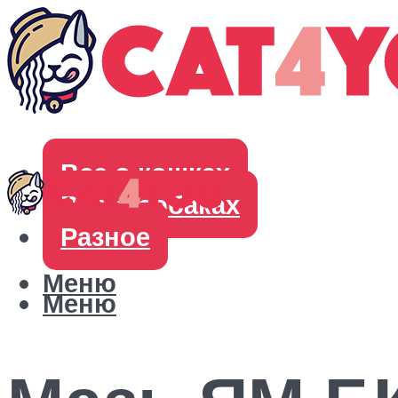
Все о кошках
Все о собаках
Разное
Меню
Меню