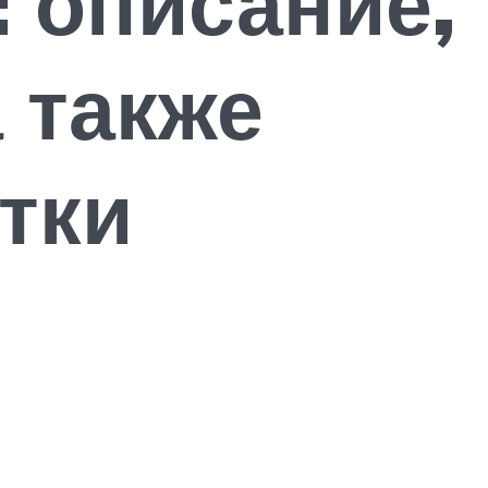
 описание,
 также
тки