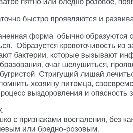
тое пятно или бледно розовое, появ
аточно быстро проявляются и развив
ненная форма, обычно образуются о
я. Образуется кровоточивость из за 
ают бактерии, которые вызывают ин
бразования, очаг шелушиться, прояв
 бугристой. Стригущий лишай лечитьс
 помнить хозяину питомца, своеврем
 процесс выздоровления и опасность 
.
ко с признаками воспаления, без ка
чневым или бредно-розовым.