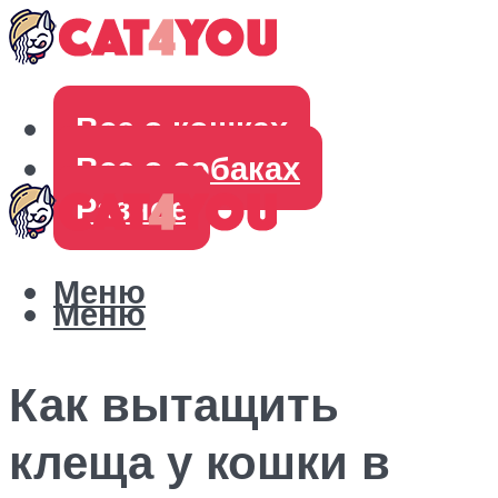
Все о кошках
Все о собаках
Разное
Меню
Меню
Как вытащить
клеща у кошки в