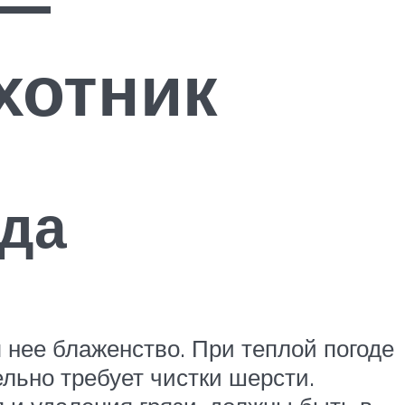
 —
хотник
нда
 нее блаженство. При теплой погоде
ельно требует чистки шерсти.