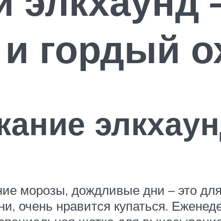
й элкхаунд
и гордый о
жание элкхау
ние морозы, дождливые дни – это для
ни, очень нравится купаться. Еженед