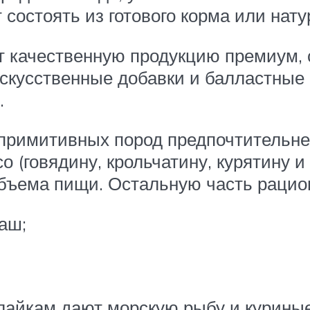
т состоять из готового корма или нат
т качественную продукцию премиум, 
скусственные добавки и балластные
.
 примитивных пород предпочтительне
 (говядину, крольчатину, курятину и
объема пищи. Остальную часть рацио
аш;
айкам дают морскую рыбу и куриные 