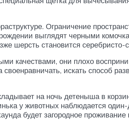
специальная щетка для вычесывания 
раструктуре. Ограничение пространст
рождении выглядят черными комочка
озже шерсть становится серебристо-с
ми качествами, они плохо восприни
а своенравничать, искать способ разв
укладывает на ночь детеныша в корзин
Линька у животных наблюдается один-
хаунда будет загородное проживание 