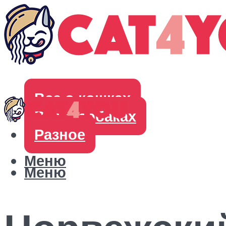
Все о кошках
Все о собаках
Разное
Меню
Меню