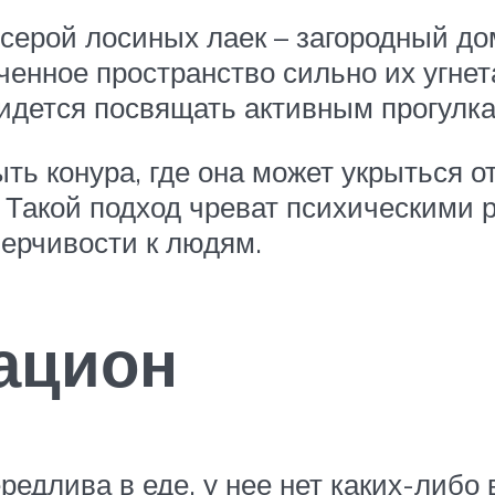
 серой лосиных лаек – загородный д
ченное пространство сильно их угнет
ридется посвящать активным прогулка
ть конура, где она может укрыться 
 Такой подход чреват психическими 
ерчивости к людям.
ацион
едлива в еде, у нее нет каких-либо 