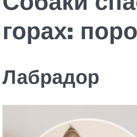
Собаки спа
горах: пор
Лабрадор