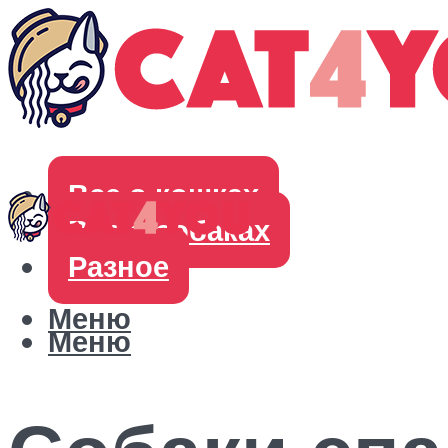
Все о кошках
Все о собаках
Разное
Меню
Меню