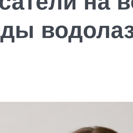
сатели на в
оды водола