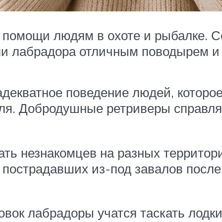
 помощи людям в охоте и рыбалке. 
али лабрадора отличным поводырем и
адекватное поведение людей, которое
еля. Добродушные ретриверы справляю
ть незнакомцев на разных территория
 пострадавших из-под завалов после
вок лабрадоры учатся таскать лодки