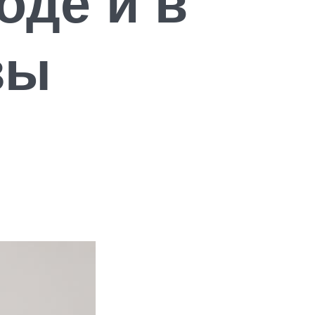
оде и в
зы