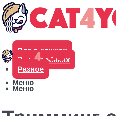
Все о кошках
Все о собаках
Разное
Меню
Меню