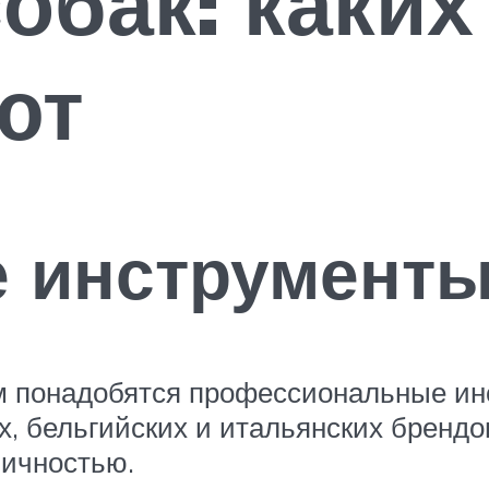
обак: каких
ют
 инструмент
м понадобятся профессиональные ин
, бельгийских и итальянских брендо
мичностью.