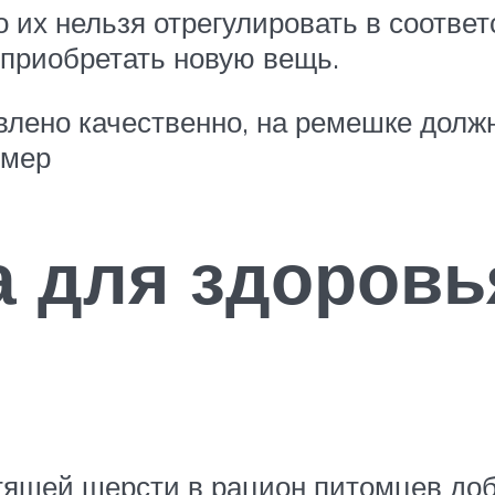
о их нельзя отрегулировать в соотве
 приобретать новую вещь.
влено качественно, на ремешке должн
змер
 для здоровь
стящей шерсти в рацион питомцев до