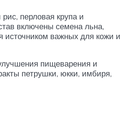
 рис, перловая крупа и
став включены семена льна,
я источником важных для кожи и
я улучшения пищеварения и
ракты петрушки, юкки, имбиря,