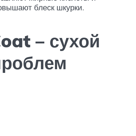
овышают блеск шкурки.
Coat – сухой
проблем