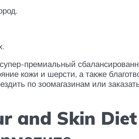
ород.
х.
t – супер-премиальный сбалансирован
яние кожи и шерсти, а также благотв
оездить по зоомагазинам или заказать
ur and Skin Die