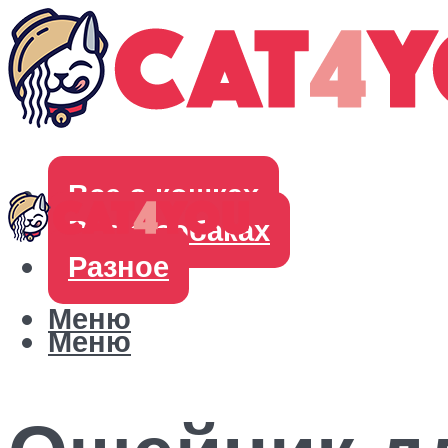
Все о кошках
Все о собаках
Разное
Меню
Меню