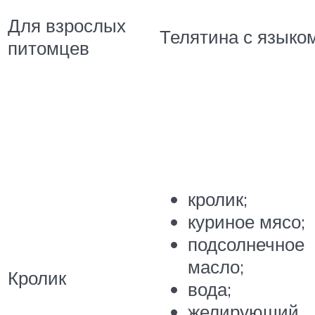
Для взрослых
Телятина с языко
питомцев
кролик;
куриное мясо;
подсолнечное
масло;
Кролик
вода;
желирующий