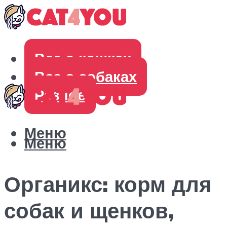
Все о кошках
Все о собаках
Разное
Меню
Меню
Органикс: корм для
собак и щенков,