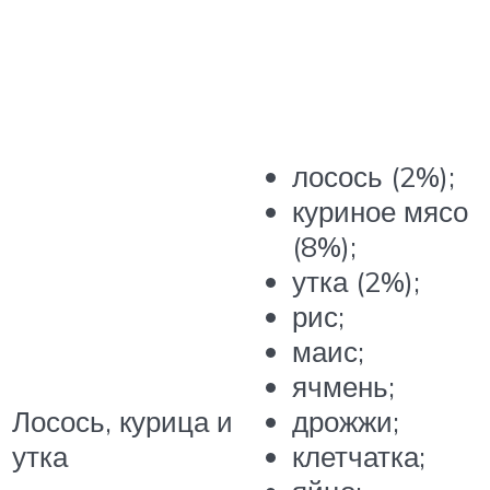
лосось (2%);
куриное мясо
(8%);
утка (2%);
рис;
маис;
ячмень;
Лосось, курица и
дрожжи;
утка
клетчатка;