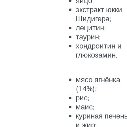
яйцо;
экстракт юкки
Шидигера;
лецитин;
таурин;
хондроитин и
глюкозамин.
мясо ягнёнка
(14%);
рис;
маис;
куриная печен
и жир;