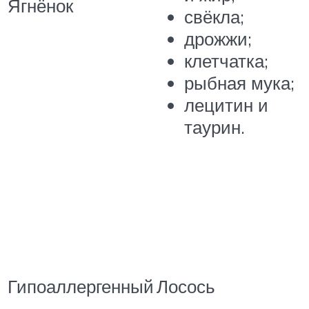
Ягнёнок
свёкла;
дрожжи;
клетчатка;
рыбная мука;
лецитин и
таурин.
Гипоаллергенный
Лосось