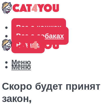
Все о кошках
Все о собаках
Разное
Меню
Меню
Скоро будет принят
закон,