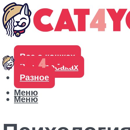
Все о кошках
Все о собаках
Разное
Меню
Меню