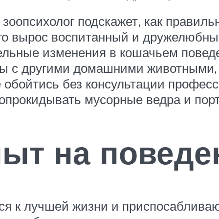
зоопсихолог подскажет, как правиль
его вырос воспитанный и дружелюбны
ельные изменения в кошачьем повед
ты с другими домашними животными
е обойтись без консультации професс
 опрокидывать мусорные ведра и пор
пыт на поведе
ся к лучшей жизни и приспосаблива