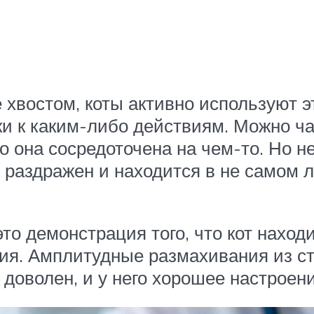
хвостом, коты активно используют эт
и к каким-либо действиям. Можно ча
о она сосредоточена на чем-то. Но н
ц раздражен и находится в не самом 
то демонстрация того, что кот наход
я. Амплитудные размахивания из сто
 доволен, и у него хорошее настроени