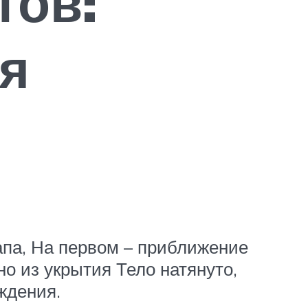
тов:
я
тапа, На первом – приближение
о из укрытия Тело натянуто,
ждения.