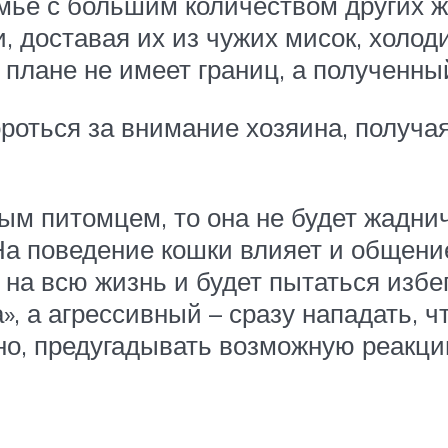
мье с большим количеством других ж
, доставая их из чужих мисок, холод
 плане не имеет границ, а полученны
роться за внимание хозяина, получая
ым питомцем, то она не будет жаднич
 На поведение кошки влияет и общени
на всю жизнь и будет пытаться избег
а», а агрессивный – сразу нападать,
ьно, предугадывать возможную реак