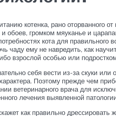
танию котенка, рано оторванного от
 и обоев, громком мяуканье и царапа
отребностях кота для правильного в
чь чаду ему не навредить, как научи
либо взрослой особью или подростком
лательно себя вести из-за скуки или
характера. Поэтому прежде чем приб
ании ветеринарного врача для исклю
нного лечения выявленной патологии
скажет как правильно дрессировать ж