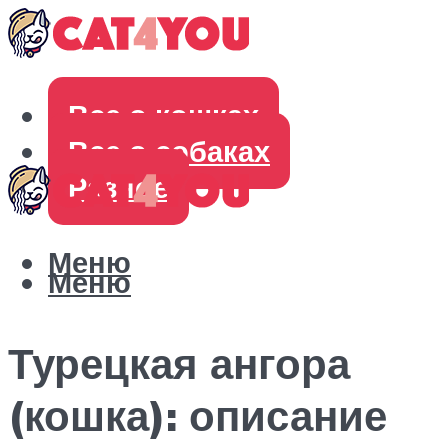
Все о кошках
Все о собаках
Разное
Меню
Меню
Турецкая ангора
(кошка): описание