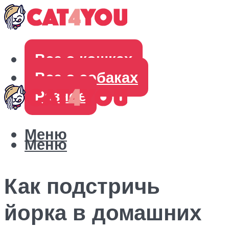
Все о кошках
Все о собаках
Разное
Меню
Меню
Как подстричь
йорка в домашних