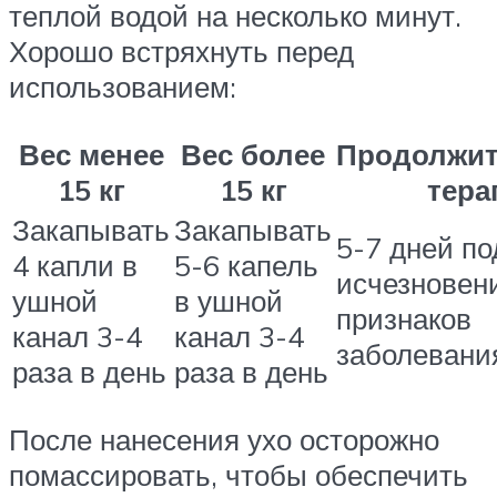
теплой водой на несколько минут.
Хорошо встряхнуть перед
использованием:
Вес менее
Вес более
Продолжит
15 кг
15 кг
тера
Закапывать
Закапывать
5-7 дней по
4 капли в
5-6 капель
исчезновен
ушной
в ушной
признаков
канал 3-4
канал 3-4
заболевани
раза в день
раза в день
После нанесения ухо осторожно
помассировать, чтобы обеспечить