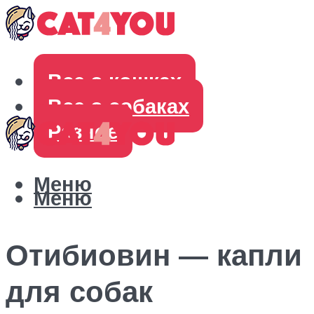
Все о кошках
Все о собаках
Разное
Меню
Меню
Отибиовин — капли
для собак