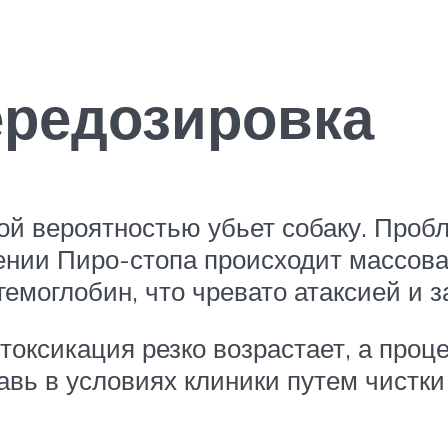
ередозировка
 вероятностью убьет собаку. Пробле
едении Пиро-стопа происходит массов
 гемоглобин, что чревато атаксией и
оксикация резко возрастает, а проце
вь в условиях клиники путем чистки