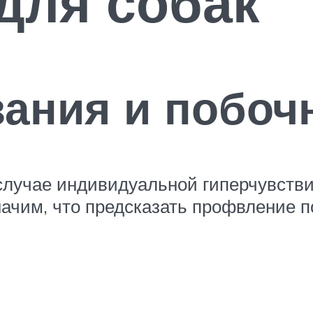
для собак
зания и побо
лучае индивидуальной гиперчувств
ачим, что предсказать профвление 