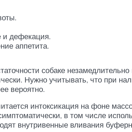
воты.
 и дефекация.
ние аппетита.
таточности собаке незамедлительно
ески. Нужно учитывать, что при нал
ее вероятно.
ается интоксикация на фоне массо
симптоматически, в том числе испол
одят внутривенные вливания буферны