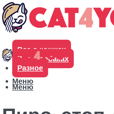
Все о кошках
Все о собаках
Разное
Меню
Меню