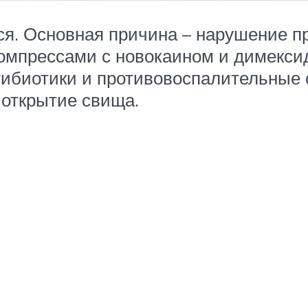
я. Основная причина – нарушение п
мпрессами с новокаином и димексидо
тибиотики и противовоспалительные 
открытие свища.