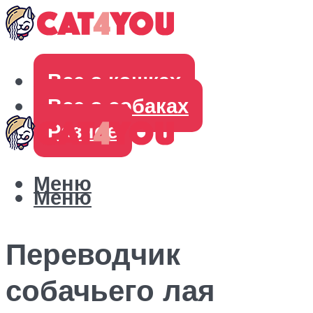
Все о кошках
Все о собаках
Разное
Меню
Меню
Переводчик
собачьего лая