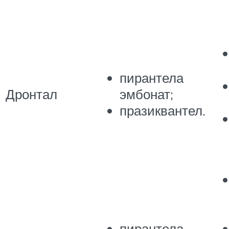
пирантела
Дронтал
эмбонат;
празиквантел.
пирантела