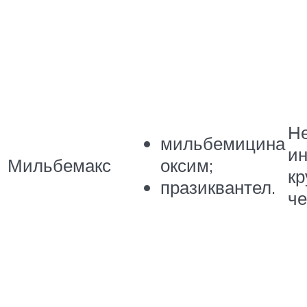
Н
мильбемицина
ин
Мильбемакс
оксим;
кр
празиквантел.
че