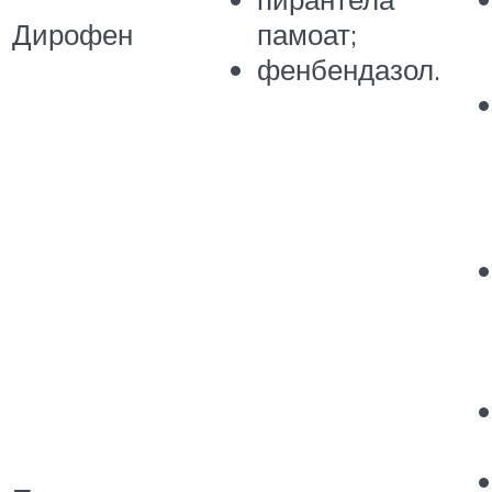
Дирофен
памоат;
фенбендазол.