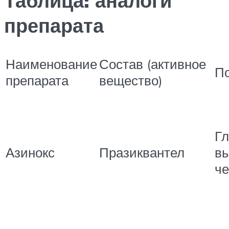
Таблица: аналоги
препарата
Наименование
Состав (активное
П
препарата
вещество)
Гл
Азинокс
Празиквантел
в
ч