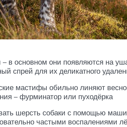
– в основном они появляются на уша
ный спрей для их деликатного удален
тские мастифы обильно линяют весной
ния – фурминатор или пуходёрка
вать шерсть собаки с помощью машин
овательно частыми воспалениями лё