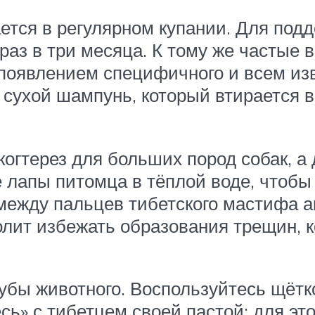
ается в регулярном купании. Для под
раз в три месяца. К тому же частые
 появлением специфичного и всем изв
 сухой шампунь, который втирается в
когтерез для больших пород собак, а
 лапы питомца в тёплой воде, чтобы
между пальцев тибетского мастифа а
лит избежать образования трещин, 
убы животного. Воспользуйтесь щётк
сь» с тибетцем своей пастой: для это