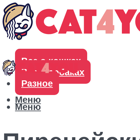
Все о кошках
Все о собаках
Разное
Меню
Меню