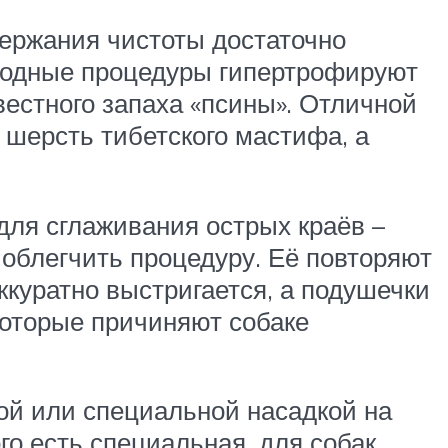
держания чистоты достаточно
 водные процедуры гипертрофируют
естного запаха «псины». Отличной
 шерсть тибетского мастифа, а
 для сглаживания острых краёв –
 облегчить процедуру. Её повторяют
ккуратно выстригается, а подушечки
которые причиняют собаке
ой или специальной насадкой на
го есть специальная, для собак.