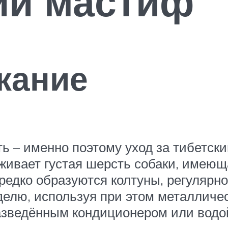
ий мастиф
жание
 – именно поэтому уход за тибетски
живает густая шерсть собаки, имеющ
 редко образуются колтуны, регулярн
неделю, используя при этом металлич
зведённым кондиционером или водой: