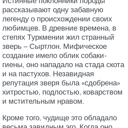
Истинные поклонники породы
рассказывают одну забавную
легенду о происхождении своих
любимцев. В древние времена, в
степях Туркмении жил странный
зверь – Сыртлон. Мифическое
создание имело облик собаки-
гиены, оно нападало на стада скота
и на пастухов. Незавидная
репутация зверя была «сдобрена»
хитростью, подлостью, коварством
и мстительным нравом.
Кроме того, чудище это обладало
весьма завидным эго. Когда оно