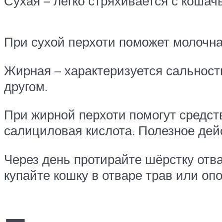
Сухая – легко стряхивается с кошач
При сухой перхоти поможет молочная
Жирная – характеризуется сальность
другом.
При жирной перхоти помогут средст
салициловая кислота. Полезное дейс
Через день протирайте шёрстку отва
купайте кошку в отваре трав или о