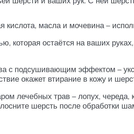
ьей шерсти и ваших рук. С ней шерст
 кислота, масла и мочевина – испол
ю, которая остаётся на ваших руках
ва с подсушивающим эффектом – уксус
твие окажет втирание в кожу и шерст
ром лечебных трав – лопух, череда, к
полосните шерсть после обработки ша