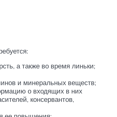
ребуется:
сть, а также во время линьки;
минов и минеральных веществ;
рмацию о входящих в них
асителей, консервантов,
ая ее повышения;