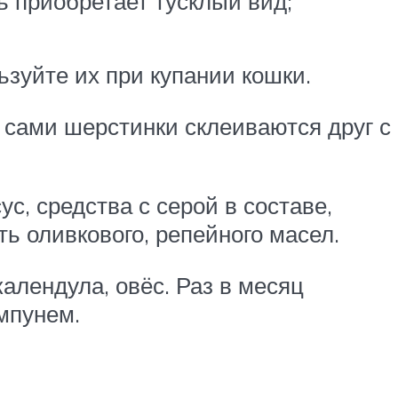
ь приобретает тусклый вид;
ьзуйте их при купании кошки.
, сами шерстинки склеиваются друг с
, средства с серой в составе,
ь оливкового, репейного масел.
алендула, овёс. Раз в месяц
мпунем.