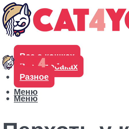
Все о кошках
Все о собаках
Разное
Меню
Меню