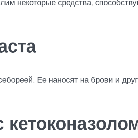
слим некоторые средства, способств
аста
себореей. Ее наносят на брови и дру
с кетоконазоло