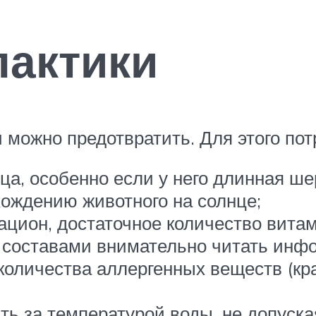
актики
можно предотвратить. Для этого пот
а, особенно если у него длинная шер
ождению животного на солнце;
ацион, достаточное количество вита
составами внимательно читать инфо
количества аллергенных веществ (кр
ть за температурой воды, не допуск