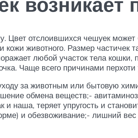
ек возникает 
му. Цвет отслоившихся чешуек может
и кожи животного. Размер частичек та
поражает любой участок тела кошки,
дочка. Чаще всего причинами перхоти 
 уходу за животным или бытовую хим
рушение обмена веществ;- авитаминоз
ак и наша, теряет упругость и станов
корме) и обезвоживание;- лишний вес