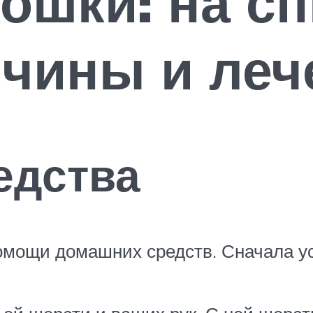
ошки: на сп
ичины и леч
едства
омощи домашних средств. Сначала ус