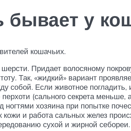
ь бывает у ко
авителей кошачьих.
, шерсти. Придает волосяному покров
тоту. Так, «жидкий» вариант проявл
у собой. Если животное погладить, 
перхоти (сального секрета меньше, а
д ногтями хозяина при попытке почес
 кожи и работа сальных желез проис
чередованию сухой и жирной себореи.