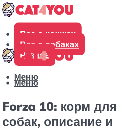
Все о кошках
Все о собаках
Разное
Меню
Меню
Forza 10: корм для
собак, описание и