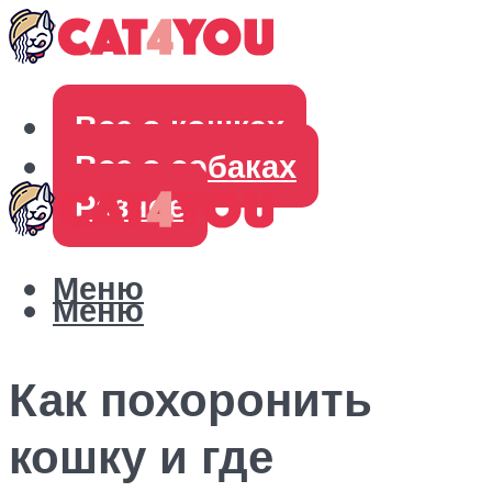
Все о кошках
Все о собаках
Разное
Меню
Меню
Как похоронить
кошку и где