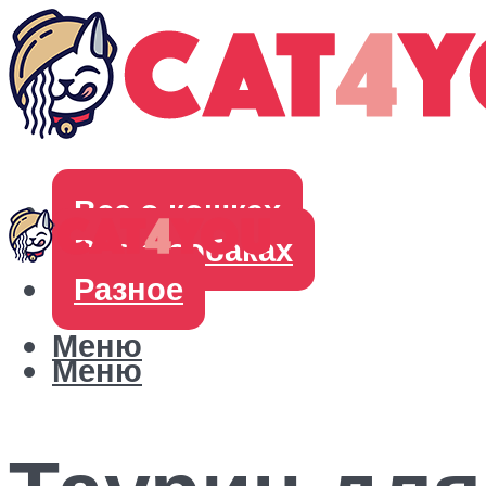
Все о кошках
Все о собаках
Разное
Меню
Меню