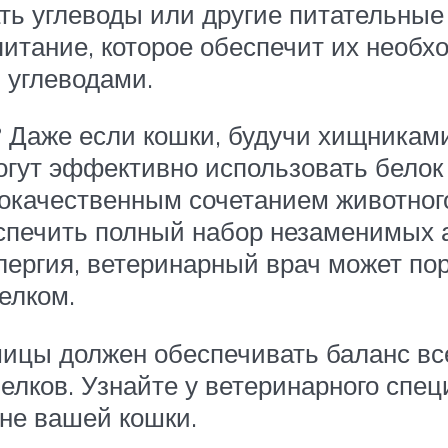
ать углеводы или другие питательные
итание, которое обеспечит их необх
 углеводами.
 Даже если кошки, будучи хищникам
огут эффективно использовать белок 
качественным сочетанием животного
спечить полный набор незаменимых а
ергия, ветеринарный врач может по
елком.
цы должен обеспечивать баланс вс
лков. Узнайте у ветеринарного спец
не вашей кошки.