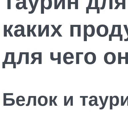
Таурин для
каких прод
для чего о
Белок и таур