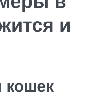
имеры в
жится и
я кошек