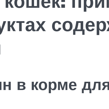
 кошек: пр
уктах содер
н
ин в корме дл