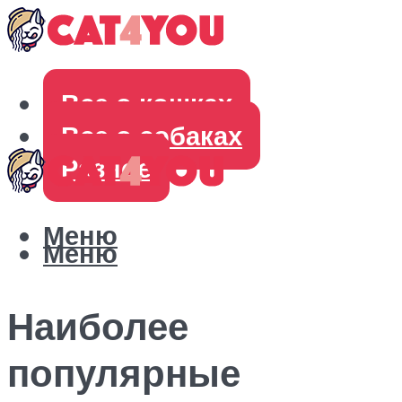
Все о кошках
Все о собаках
Разное
Меню
Меню
Наиболее
популярные