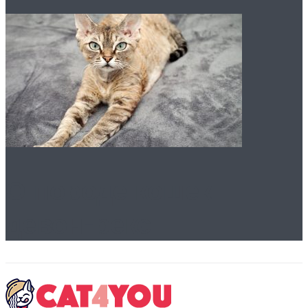
О породе кошек
девон-рекс