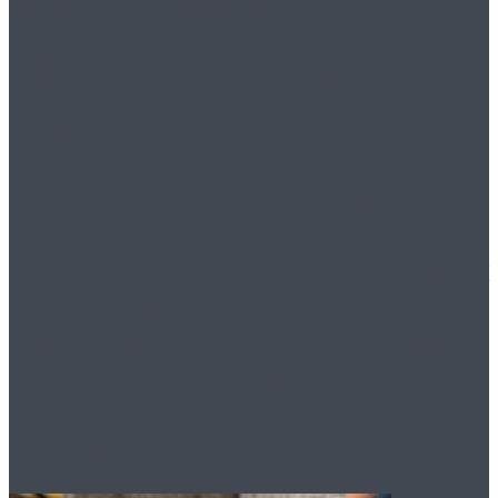
натуральные
ингредиенты для
здоровья
Почему важен натуральный состав
корма? Когда речь заходит о
питании наших пушистиков, мы, как
заботливые хозяева, хотим
выбрать лучшее. Сухой корм для
кошек с натуральным составом
CRAFTIA на сайте — это не просто
модный тренд, а необходимость...