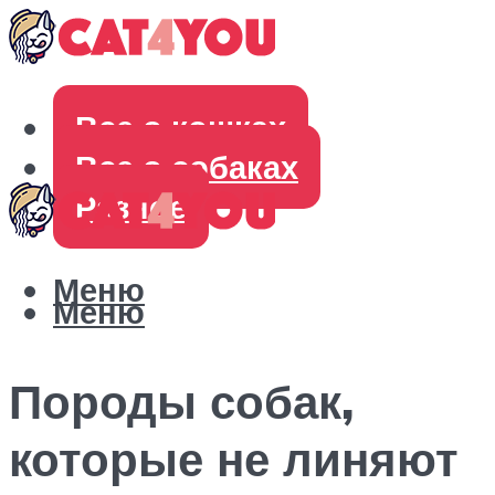
Все о кошках
Все о собаках
Разное
Меню
Меню
Породы собак,
которые не линяют