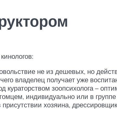
труктором
 кинологов:
овольствие не из дешевых, но дейст
 чего владелец получает уже воспита
д кураторством зоопсихолога – опт
томцем, индивидуально или в группе
в присутствии хозяина, дрессировщи