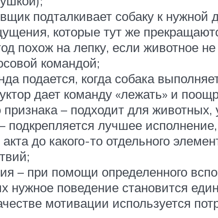
ушкой);
вщик подталкивает собаку к нужной 
щущения, которые тут же прекращают
од похож на лепку, если животное не
осовой командой;
нда подается, когда собака выполняе
уктор дает команду «лежать» и поощр
 признака – подходит для животных,
 – подкрепляется лучшее исполнение
акта до какого-то отдельного элемен
твий;
ия – при помощи определенного вспо
рых нужное поведение становится ед
ачестве мотивации используется потр