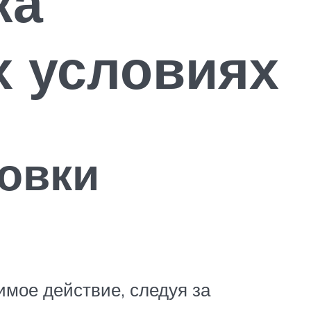
ка
х условиях
овки
имое действие, следуя за