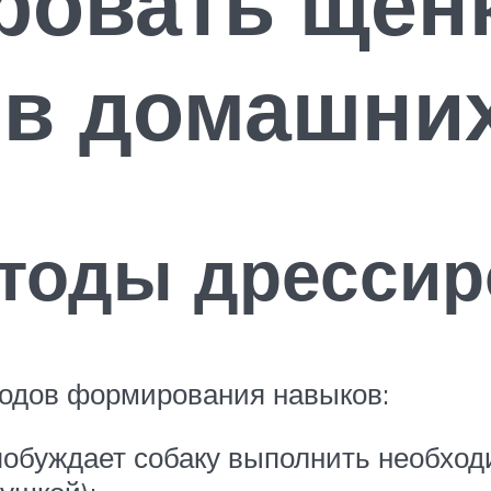
ровать щен
 в домашни
тоды дрессир
тодов формирования навыков:
побуждает собаку выполнить необход