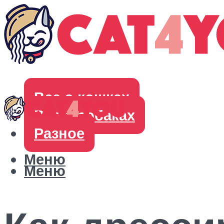
Все о кошках
Все о собаках
Разное
Меню
Меню