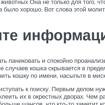
 животных Она не только для того, ч
а было хорошо. Вот слова этой молит
ите информац
ать паниковать и спокойно проанали
не случаев кошка скрывается в пред
нить кошку по имени, насыпьте в мис
риступать к поиску. Первым делом н
клеить их в окрестных дворах. Чем р
льше шансов, что кто-то заметит ко