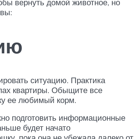
тобы вернуть домой животное, но
вы:
ию
зировать ситуацию. Практика
елах квартиры. Обыщите все
ку ее любимый корм.
ужно подготовить информационные
аньше будет начато
шку, пока она не убежала далеко от