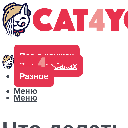
Все о кошках
Все о собаках
Разное
Меню
Меню